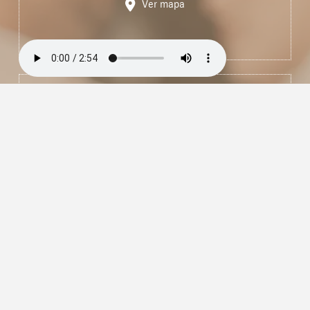
Ver mapa
CEREMONIA CIVIL
6:30 pm
Rancho El Mordullo
Ver mapa