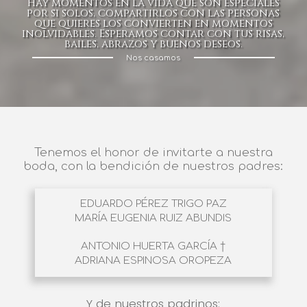
Hay momentos en la vida que son especiales
por si solos, compartirlos con las personas
que quieres los convierten en momentos
inolvidables. Esperamos contar con tus risas,
bailes, abrazos y buenos deseos.
Nos casamos
Tenemos el honor de invitarte a nuestra
boda, con la bendición de nuestros padres:
EDUARDO PÉREZ TRIGO PAZ
MARÍA EUGENIA RUIZ ABUNDIS
ANTONIO HUERTA GARCÍA †
ADRIANA ESPINOSA OROPEZA
Y de nuestros padrinos: