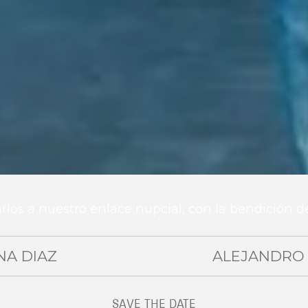
los a nuestro enlace nupcial, con la bendición d
NA DIAZ
ALEJANDRO 
SAVE THE DATE