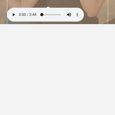
Ver mapa
Hoteles con preferencia
Amamos a sus pequeños, pero queremos que
este día solo tengan que preocuparse por
pasarla increíble
(NO NIÑOS)